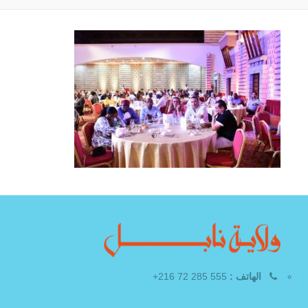
الهاتف :
555 285 72 216+