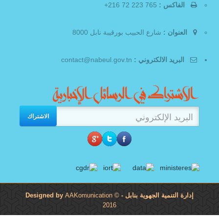
الفاكس :
765 223 72 216+
العنوان :
شارع الحبيب بورقيبة نابل 8000
البريد الالكتروني :
contact@nabeul.gov.tn
الاشتراك
إدارة التنمية الجهوية بنابل
- Designed by
©
AAKomunication
2016