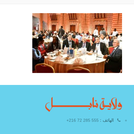
الهاتف :
555 285 72 216+