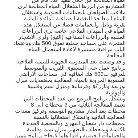
المشاريع من ابرزها استغلال المياه المعالجة لري
ملاعب الصولجان بالحمامات الجنوبية واستغلال
المياه المعالجة للتغذية الصناعية للمائدة المائية
بقربة ونابل والحمامات فضلا عن استغلال هذه
المياه في الميدان الفلاحي خاصة لري الزراعات
العلفية والزراعات الصناعية (التبغ) ولري الاشجار
المثمرة على مساحة جملية تفوق 500 هك وباعتماد
اليات مراقبة مستمرة لاعادة استعمال المياه
المعالجة.
و قد وضعت بعد المندوبية الجهوية للتنمية الفلاحية
برنامج عمل على المستوى القريب والمتوسط
للترفيع ب500 هك اضافية في مساحات الاراضي
السقوية المروية بالمياه المعالجة بمعتمديات منزل
بوزلفة وتازركة وقرنبالية ومنزل تميم وقليبية
والهوارية.
ويشكل برنامج الترفيع في عدد المحطات التي
تعتمد المعالجة الثلاثية من 3 محطات الى 8
محطات بعد انجاز مشاريع التوسعة وتركيز معدات
المعالجة الثلاثية وانطلاق استغلالها بالنسبة
لمحطات دار شعبان الفهري وبالمحطة الجديدة
تاكلسة وبمحطات التطهير منزل تميم وقليبية
والحمامات الجنوبية رافدا هاما لانجاح برنامج تثمين