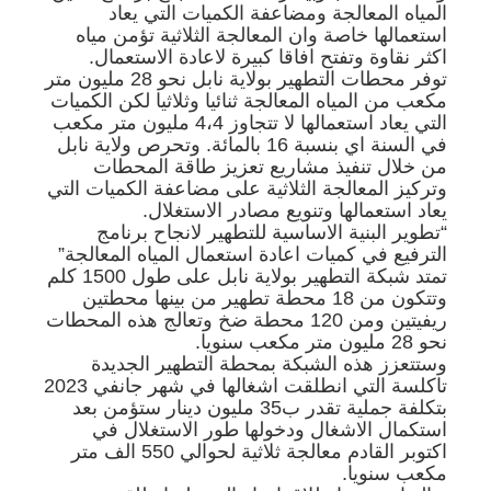
المياه المعالجة ومضاعفة الكميات التي يعاد
استعمالها خاصة وان المعالجة الثلاثية تؤمن مياه
اكثر نقاوة وتفتح افاقا كبيرة لاعادة الاستعمال.
توفر محطات التطهير بولاية نابل نحو 28 مليون متر
مكعب من المياه المعالجة ثنائيا وثلاثيا لكن الكميات
التي يعاد استعمالها لا تتجاوز 4،4 مليون متر مكعب
في السنة اي بنسبة 16 بالمائة. وتحرص ولاية نابل
من خلال تنفيذ مشاريع تعزيز طاقة المحطات
وتركيز المعالجة الثلاثية على مضاعفة الكميات التي
يعاد استعمالها وتنويع مصادر الاستغلال.
“تطوير البنية الاساسية للتطهير لانجاح برنامج
الترفيع في كميات اعادة استعمال المياه المعالجة”
تمتد شبكة التطهير بولاية نابل على طول 1500 كلم
وتتكون من 18 محطة تطهير من بينها محطتين
ريفيتين ومن 120 محطة ضخ وتعالج هذه المحطات
نحو 28 مليون متر مكعب سنويا.
وستتعزز هذه الشبكة بمحطة التطهير الجديدة
تاكلسة التي انطلقت اشغالها في شهر جانفي 2023
بتكلفة جملية تقدر ب35 مليون دينار ستؤمن بعد
استكمال الاشغال ودخولها طور الاستغلال في
اكتوبر القادم معالجة ثلاثية لحوالي 550 الف متر
مكعب سنويا.