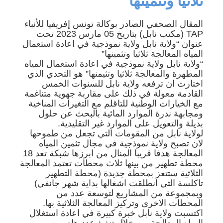
ثلاثيا وتثمينها”
المقال الصحفي الصادر بوكالة تونس إفريقيا للأنباء
TAP (مكتب نابل) بتاريخ 05 مارس 2023 تحت
عنوان “ولاية نابل ولاية نموذجية في اعادة استعمال
المياه المعالجة ثلاثيا وتثمينها”
“ولاية نابل ولاية نموذجية في اعادة استعمال المياه
المطهرة والمعالجة ثلاثيا وتثيمنها” هو التحدي الذي
اختارت ان ترفعه ولاية نابل للسنوات الخمس
القادمة معولة في ذلك على مقاربة جهوية متناغمة
مع الخيارات الوطنية للتاقلم مع التغيرات المناخية
ومجابهة ندرة الموارد المائية بالبحث عن حلول
بديلة والتعويل على الموارد غير التقليدية.
لولاية نابل من المقومات التي تجعل من طموحها
لان تصبح ولاية نموذجية في مجال تثمين المياه
المعالجة هدفا قريبا المنال من ابرزها شبكة تعد 18
محطة تطهير من بينها ثلاث محطات تعتمد المعالجة
الثلاثية ستتعز بمحطة جديدة (محطة التطهير
تاكلسة التي انطلقت اشغالها بداية شهر جانفي)
وبمجموعة من المشاريع لتوسعة عدد من
المحطات الاخرى وتركيز المعالجة الثلاثية بها.
اكتسبت ولاية نابل خبرة كبيرة في اعادة استغلال
المياه المعالجة من خلال تنفيذ عدد هام من