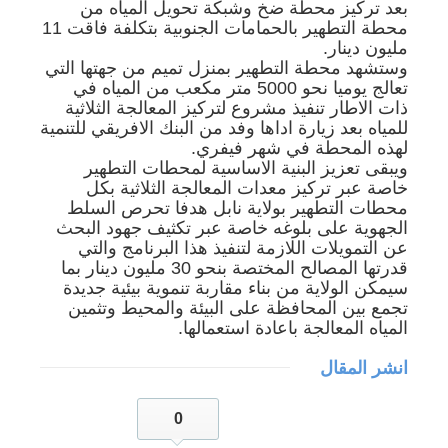
بعد تركيز محطة ضخ وشبكة تحويل المياه من
محطة التطهير بالحمامات الجنوبية بتكلفة فاقت 11
مليون دينار.
وستشهد محطة التطهير بمنزل تميم من جهتها التي
تعالج يوميا نحو 5000 متر مكعب من المياه في
ذات الاطار تنفيذ مشروع لتركيز المعالجة الثلاثية
للمياه بعد زيارة اداها وفد من البنك الافريقي للتنمية
لهذه المحطة في شهر فيفري.
ويبقى تعزيز البنية الاساسية لمحطات التطهير
خاصة عبر تركيز معدات المعالجة الثلاثية بكل
محطات التطهير بولاية نابل هدفا تحرص السلط
الجهوية على بلوغه خاصة عبر تكثيف جهود البحث
عن التمويلات اللازمة لتنفيذ هذا البرنامج والتي
قدرتها المصالح المختصة بنحو 30 مليون دينار بما
سيمكن الولاية من بناء مقاربة تنموية بيئية جديدة
تجمع بين المحافظة على البيئة والمحيط وتثمين
المياه المعالجة باعادة استعمالها.
انشر المقال
0