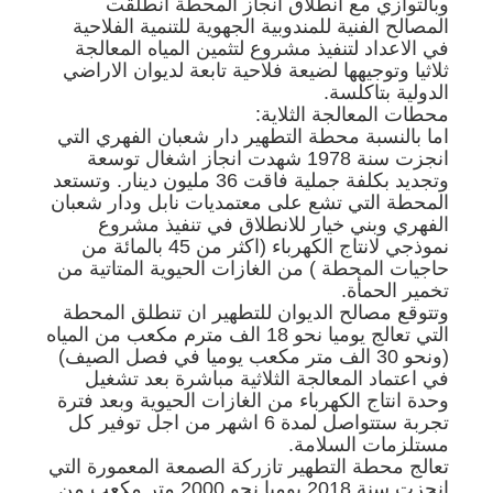
وبالتوازي مع انطلاق انجاز المحطة انطلقت
المصالح الفنية للمندوبية الجهوية للتنمية الفلاحية
في الاعداد لتنفيذ مشروع لتثمين المياه المعالجة
ثلاثيا وتوجيهها لضيعة فلاحية تابعة لديوان الاراضي
الدولية بتاكلسة.
محطات المعالجة الثلاية:
اما بالنسبة محطة التطهير دار شعبان الفهري التي
انجزت سنة 1978 شهدت انجاز اشغال توسعة
وتجديد بكلفة جملية فاقت 36 مليون دينار. وتستعد
المحطة التي تشع على معتمديات نابل ودار شعبان
الفهري وبني خيار للانطلاق في تنفيذ مشروع
نموذجي لانتاج الكهرباء (اكثر من 45 بالمائة من
حاجيات المحطة ) من الغازات الحيوية المتاتية من
تخمير الحمأة.
وتتوقع مصالح الديوان للتطهير ان تنطلق المحطة
التي تعالج يوميا نحو 18 الف مترم مكعب من المياه
(ونحو 30 الف متر مكعب يوميا في فصل الصيف)
في اعتماد المعالجة الثلاثية مباشرة بعد تشغيل
وحدة انتاج الكهرباء من الغازات الحيوية وبعد فترة
تجربة ستتواصل لمدة 6 اشهر من اجل توفير كل
مستلزمات السلامة.
تعالج محطة التطهير تازركة الصمعة المعمورة التي
انجزت سنة 2018 يوميا نحو 2000 متر مكعب من