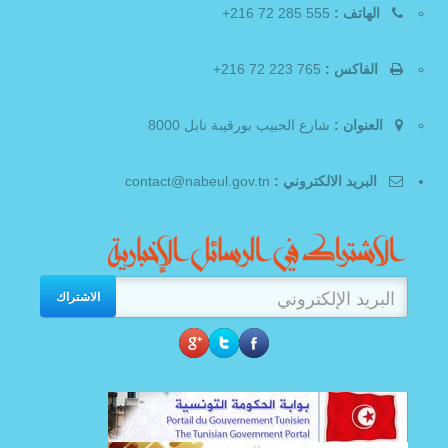
الهاتف :
555 285 72 216+
الفاكس :
765 223 72 216+
العنوان :
شارع الحبيب بورقيبة نابل 8000
البريد الالكتروني :
contact@nabeul.gov.tn
الاشتراك