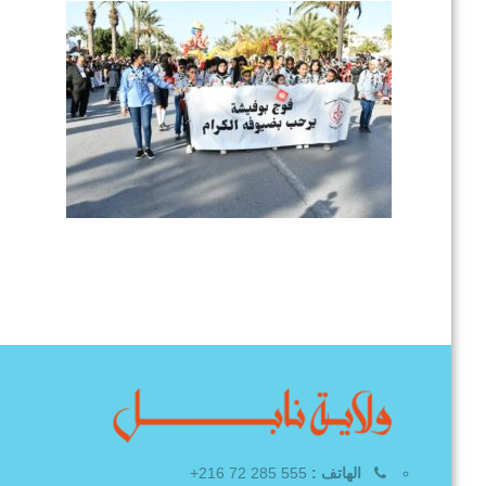
الهاتف :
555 285 72 216+