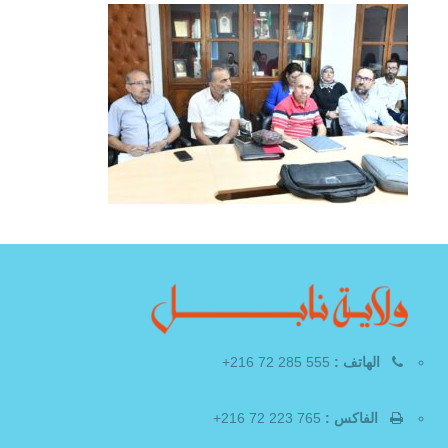
الهاتف :
555 285 72 216+
الفاكس :
765 223 72 216+