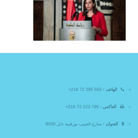
الهاتف :
555 285 72 216+
الفاكس :
765 223 72 216+
العنوان :
شارع الحبيب بورقيبة نابل 8000