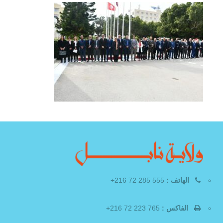
الهاتف :
555 285 72 216+
الفاكس :
765 223 72 216+