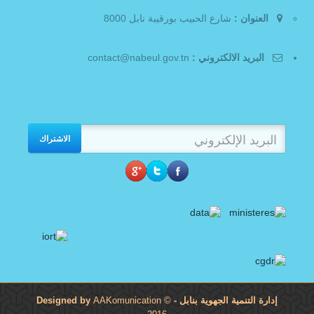
العنوان :
شارع الحبيب بورقيبة نابل 8000
البريد الالكتروني :
contact@nabeul.gov.tn
الاشتراك
إدارة التنمية الجهوية بنابل
- Designed by
©
AAKomunication