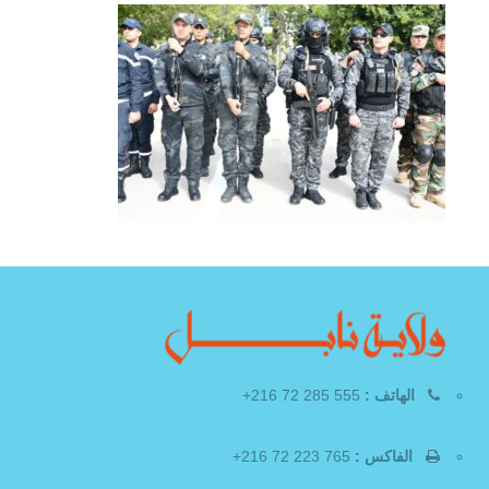
الهاتف :
555 285 72 216+
الفاكس :
765 223 72 216+