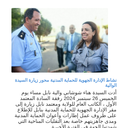
نشاط الإدارة الجهوية للحماية المدنية محور زيارة السيدة
الوالية
أدت السيدة هناء شوشاني والية نابل مساء يوم
الخميس 26 سبتمبر 2024 رفقة السادة المعتمد
الأول ، الكاتب العام للولاية ومعتمد نابل زيارة إلى
مقر الإدارة الجهوية للحماية المدنية بنابل للإطلاع
على ﻇﺮﻭﻑ ﻋﻤﻞ إطارات وأعوان الحماية المدنية
ﻭﻣﺪﻯ ﺟﺎﻫﺰﻳﺘﻬﻢ خاصة بعد التقلبات المناخية التي
شهدتها الجهة في الفترة الأخيرة ...