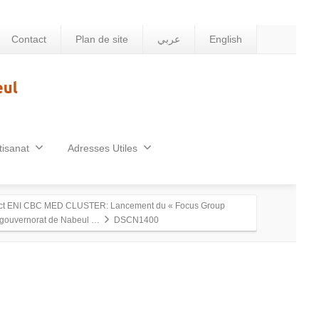
Contact
Plan de site
عربي
English
tisanat
Adresses Utiles
ect ENI CBC MED CLUSTER: Lancement du « Focus Group
 gouvernorat de Nabeul …
DSCN1400