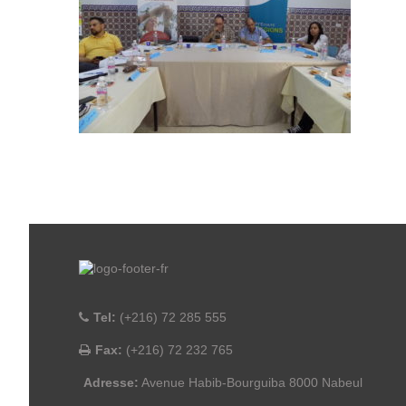
Tel:
(+216) 72 285 555
Fax:
(+216) 72 232 765
Adresse:
Avenue Habib-Bourguiba 8000 Nabeul