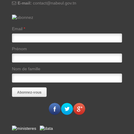
E-mail:
contact@nabeul.gov.tn
Email
*
Prénom
Nom de famille