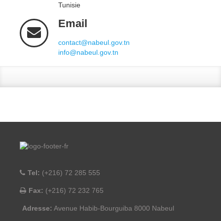
Tunisie
Email
contact@nabeul.gov.tn
info@nabeul.gov.tn
Tel:
(+216) 72 285 555
Fax:
(+216) 72 232 765
Adresse:
Avenue Habib-Bourguiba 8000 Nabeul