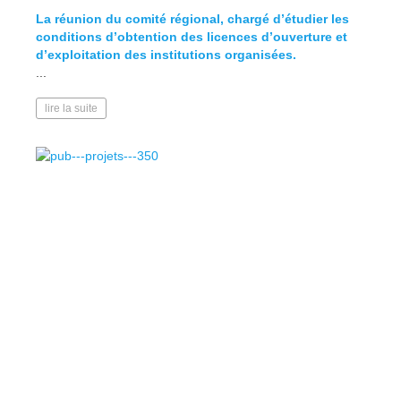
La réunion du comité régional, chargé d’étudier les
Défini
conditions d’obtention des licences d’ouverture et
d’exploitation des institutions organisées.
lire l
...
lire la suite