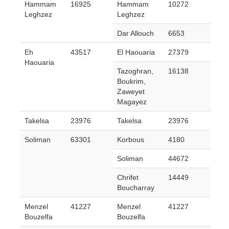
Hammam
16925
Hammam
10272
Leghzez
Leghzez
Dar Allouch
6653
Eh
43517
El Haouaria
27379
Haouaria
Tazoghran,
16138
Boukrim,
Zaweyet
Magayez
Takelsa
23976
Takelsa
23976
Soliman
63301
Korbous
4180
Soliman
44672
Chrifet
14449
Boucharray
Menzel
41227
Menzel
41227
Bouzelfa
Bouzelfa