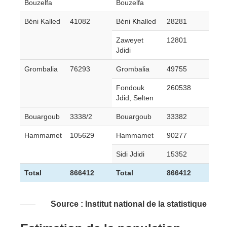
Bouzelfa
Bouzelfa
Béni Kalled
41082
Béni Khalled
28281
Zaweyet
12801
Jdidi
Grombalia
76293
Grombalia
49755
Fondouk
260538
Jdid, Selten
Bouargoub
3338/2
Bouargoub
33382
Hammamet
105629
Hammamet
90277
Sidi Jdidi
15352
Total
866412
Total
866412
Source : Institut national de la statistique