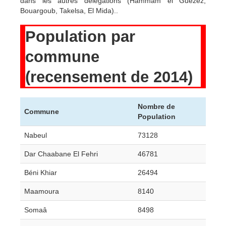
dans les autres délégations (Hammam el Guezez,
Bouargoub, Takelsa, El Mida)..
Population par
commune
(recensement de 2014)
Nombre de
Commune
Population
Nabeul
73128
Dar Chaabane El Fehri
46781
Béni Khiar
26494
Maamoura
8140
Somaâ
8498