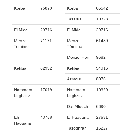
Korba
75870
Korba
65542
Tazarka
10328
El Mida
29716
El Mida
29716
Menzel
71171
Menzel
61489
Temime
Témime
Menzel Horr
9682
Kélibia
62992
Kélibia
54916
Azmour
8076
Hammam
17019
Hammam
10329
Leghzez
Leghzez
Dar Allouch
6690
Eh
43758
El Haouaria
27531
Haouaria
Tazoghran,
16227