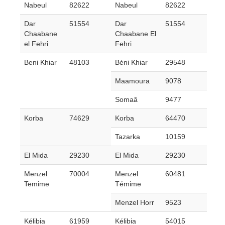
Nabeul
82622
Nabeul
82622
Dar
51554
Dar
51554
Chaabane
Chaabane El
el Fehri
Fehri
Beni Khiar
48103
Béni Khiar
29548
Maamoura
9078
Somaâ
9477
Korba
74629
Korba
64470
Tazarka
10159
El Mida
29230
El Mida
29230
Menzel
70004
Menzel
60481
Temime
Témime
Menzel Horr
9523
Kélibia
61959
Kélibia
54015