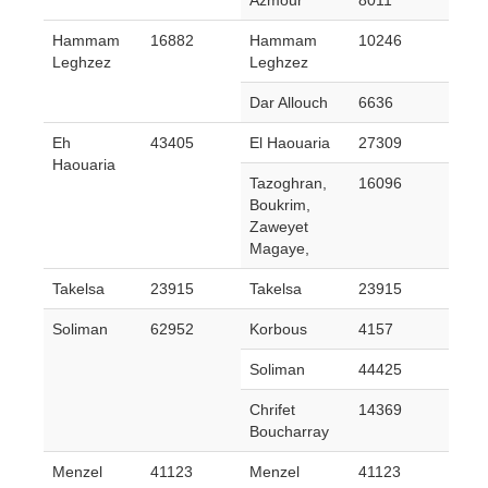
Azmour
8011
Hammam
16882
Hammam
10246
Leghzez
Leghzez
Dar Allouch
6636
Eh
43405
El Haouaria
27309
Haouaria
Tazoghran,
16096
Boukrim,
Zaweyet
Magaye,
Takelsa
23915
Takelsa
23915
Soliman
62952
Korbous
4157
Soliman
44425
Chrifet
14369
Boucharray
Menzel
41123
Menzel
41123