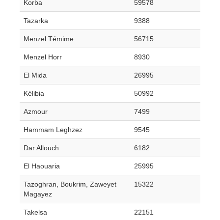
Korba
59578
Tazarka
9388
Menzel Témime
56715
Menzel Horr
8930
El Mida
26995
Kélibia
50992
Azmour
7499
Hammam Leghzez
9545
Dar Allouch
6182
El Haouaria
25995
Tazoghran, Boukrim, Zaweyet
15322
Magayez
Takelsa
22151