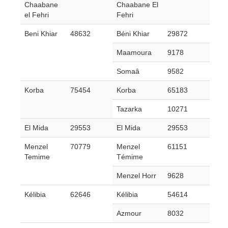
Chaabane
Chaabane El
el Fehri
Fehri
Beni Khiar
48632
Béni Khiar
29872
Maamoura
9178
Somaâ
9582
Korba
75454
Korba
65183
Tazarka
10271
El Mida
29553
El Mida
29553
Menzel
70779
Menzel
61151
Temime
Témime
Menzel Horr
9628
Kélibia
62646
Kélibia
54614
Azmour
8032