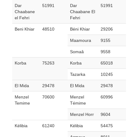
Dar
51991
Dar
51991
Chaabane
Chaabane El
el Fehri
Fehri
Beni Khiar
48510
Béni Khiar
29206
Maamoura
9155
Somaâ
9558
Korba
75263
Korba
65018
Tazarka
10245
El Mida
29478
El Mida
29478
Menzel
70600
Menzel
60996
Temime
Témime
Menzel Horr
9604
Kélibia
61240
Kélibia
54475