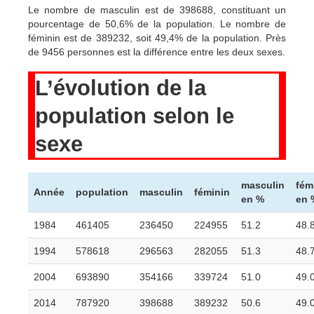
Le nombre de masculin est de 398688, constituant un
pourcentage de 50,6% de la population. Le nombre de
féminin est de 389232, soit 49,4% de la population. Près
de 9456 personnes est la différence entre les deux sexes.
L’évolution de la
population selon le
sexe
masculin
fém
Année
population
masculin
féminin
en %
en 
1984
461405
236450
224955
51.2
48.
1994
578618
296563
282055
51.3
48.
2004
693890
354166
339724
51.0
49.
2014
787920
398688
389232
50.6
49.