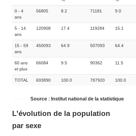
0 - 4
56805
8.2
71181
9.0
ans
5 - 14
120908
17.4
119284
15.1
ans
15 - 59
450093
64.9
507093
64.4
ans
60 ans
66084
9.5
90362
11.5
et plus
TOTAL
693890
100.0
787920
100.0
Source : Institut national de la statistique
L’évolution de la population
par sexe