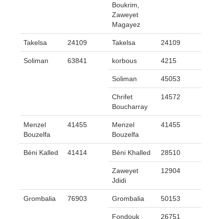
Boukrim,
Zaweyet
Magayez
Takelsa
24109
Takelsa
24109
Soliman
63841
korbous
4215
Soliman
45053
Chrifet
14572
Boucharray
Menzel
41455
Menzel
41455
Bouzelfa
Bouzelfa
Béni Kalled
41414
Béni Khalled
28510
Zaweyet
12904
Jdidi
Grombalia
76903
Grombalia
50153
Fondouk
26751