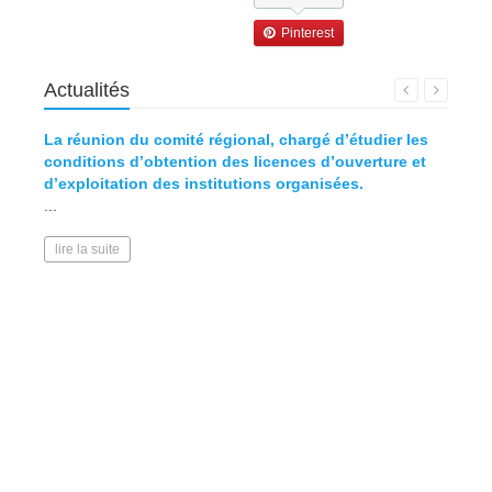
Pinterest
Actualités
La réunion du comité régional, chargé d’étudier les
Défini
conditions d’obtention des licences d’ouverture et
d’exploitation des institutions organisées.
lire l
...
lire la suite