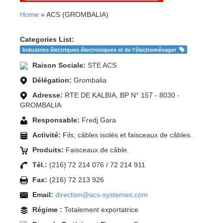
Home
» ACS (GROMBALIA)
Categories List:
Industries électriques électroniques et de l'électroménager
Raison Sociale:
STE ACS
Délégation:
Grombalia
Adresse:
RTE DE KALBIA, BP N° 157 - 8030 -
GROMBALIA
Responsable:
Fredj Gara
Activité:
Fils, câbles isolés et faisceaux de câbles.
Produits:
Faisceaux de câble.
Tél.:
(216) 72 214 076 / 72 214 911
Fax:
(216) 72 213 926
Email:
direction@acs-systemes.com
Régime :
Totalement exportatrice