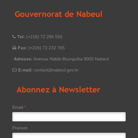
Tel:
(+216) 72 285 555
Fax:
(+216) 72 232 765
Adresse:
Avenue Habib-Bourguiba 8000 Nabeul
E-mail:
contact@nabeul.gov.tn
Email
*
Prénom