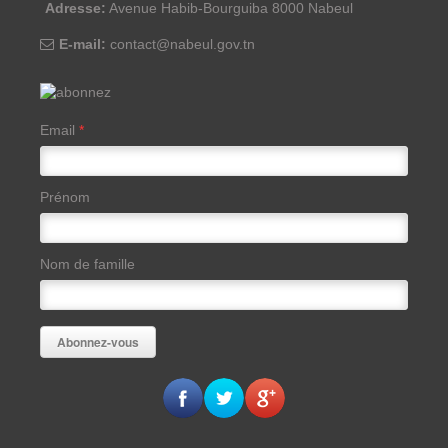
Adresse:
Avenue Habib-Bourguiba 8000 Nabeul
E-mail:
contact@nabeul.gov.tn
Email
*
Prénom
Nom de famille