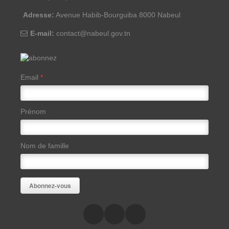
Adresse:
Avenue Habib-Bourguiba 8000 Nabeul
E-mail:
contact@nabeul.gov.tn
Email
*
Prénom
Nom de famille