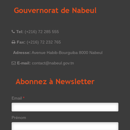
Tel:
(+216) 72 285 555
Fax:
(+216) 72 232 765
Adresse:
Avenue Habib-Bourguiba 8000 Nabeul
E-mail:
contact@nabeul.gov.tn
Email
*
Prénom