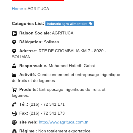
Home
» AGRITUCA
Categories List:
Industrie agro-alimentaire
Raison Sociale:
AGRITUCA
Délégation:
Soliman
Adresse:
RTE DE GROMBALIA KM 7 - 8020 -
SOLIMAN
Responsable:
Mohamed Hafedh Gabsi
Activité:
Conditionnement et entreposage frigorifique
de fruits et de légumes.
Produits:
Entreposage frigorifique de fruits et
légumes.
Tél.:
(216) - 72 341 171
Fax:
(216) - 72 341 173
site web:
http://www.agrituca.com.tn
Régime :
Non totalement exportatrice