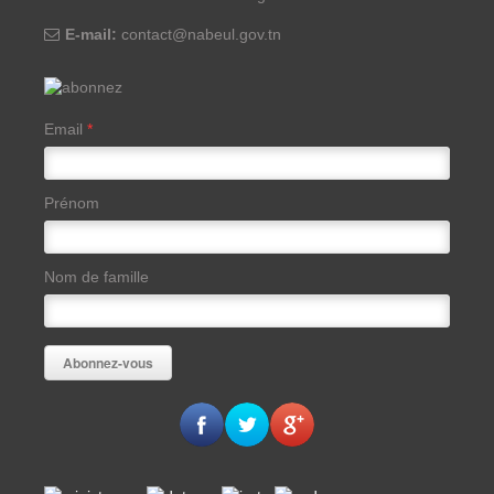
E-mail:
contact@nabeul.gov.tn
Email
*
Prénom
Nom de famille