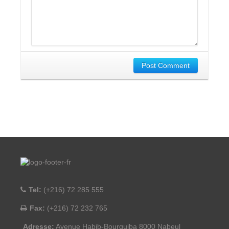
Post Comment
Tel:
(+216) 72 285 555
Fax:
(+216) 72 232 765
Adresse:
Avenue Habib-Bourguiba 8000 Nabeul