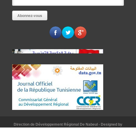
Direction de Développement Régional De Nabeul
- Designed by
AAKomunication
© [2015]