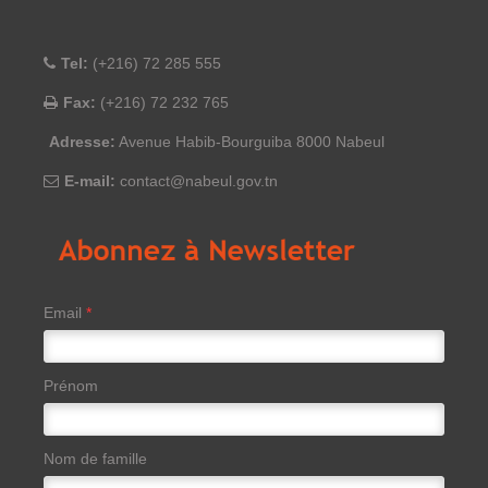
Tel:
(+216) 72 285 555
Fax:
(+216) 72 232 765
Adresse:
Avenue Habib-Bourguiba 8000 Nabeul
E-mail:
contact@nabeul.gov.tn
Email
*
Prénom
Nom de famille