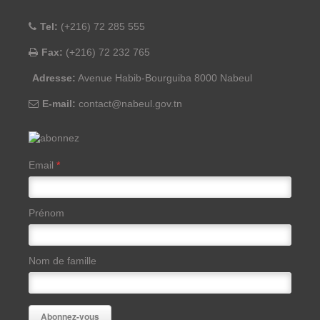
Tel:
(+216) 72 285 555
Fax:
(+216) 72 232 765
Adresse:
Avenue Habib-Bourguiba 8000 Nabeul
E-mail:
contact@nabeul.gov.tn
Email
*
Prénom
Nom de famille