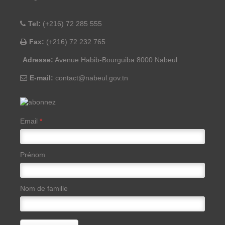
Tel:
(+216) 72 285 555
Fax:
(+216) 72 232 765
Adresse:
Avenue Habib-Bourguiba 8000 Nabeul
E-mail:
contact@nabeul.gov.tn
Email
*
Prénom
Nom de famille