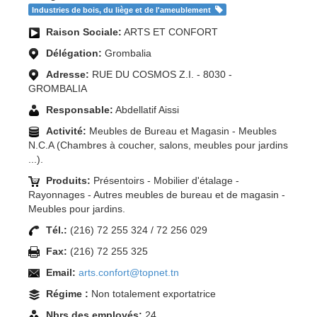
Industries de bois, du liège et de l'ameublement
Raison Sociale:
ARTS ET CONFORT
Délégation:
Grombalia
Adresse:
RUE DU COSMOS Z.I. - 8030 -
GROMBALIA
Responsable:
Abdellatif Aissi
Activité:
Meubles de Bureau et Magasin - Meubles
N.C.A (Chambres à coucher, salons, meubles pour jardins
...).
Produits:
Présentoirs - Mobilier d'étalage -
Rayonnages - Autres meubles de bureau et de magasin -
Meubles pour jardins.
Tél.:
(216) 72 255 324 / 72 256 029
Fax:
(216) 72 255 325
Email:
arts.confort@topnet.tn
Régime :
Non totalement exportatrice
Nbrs des employés:
24