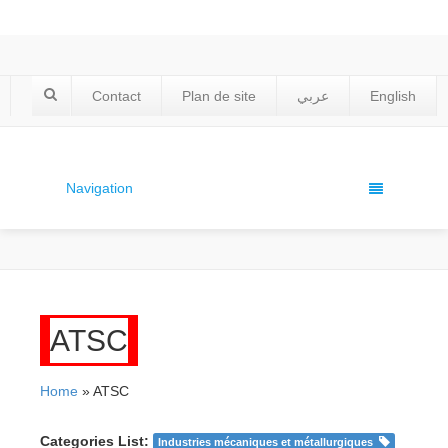
Contact
Plan de site
عربي
English
Navigation
ATSC
Home
» ATSC
Categories List:
Industries mécaniques et métallurgiques