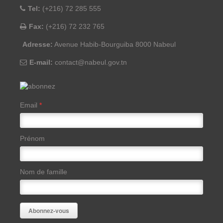
Tel:
(+216) 72 285 555
Fax:
(+216) 72 232 765
Adresse:
Avenue Habib-Bourguiba 8000 Nabeul
E-mail:
contact@nabeul.gov.tn
Email
*
Prénom
Nom de famille