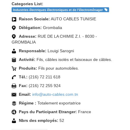
Categories List:
Industries électriques électroniques et de l'électroménager
Raison Sociale:
AUTO CABLES TUNISIE
Délégation:
Grombalia
Adresse:
RUE DE LA CHIMIE Z.I. - 8030 -
GROMBALIA
Responsable:
Louigi Sarogni
Activité:
Fils, câbles isolés et faisceaux de câbles.
Produits:
Fils pour automobiles.
Tél.:
(216) 72 211 618
Fax:
(216) 72 255 924
Email:
info@auto-cables.com.tn
Régime :
Totalement exportatrice
Pays du Participant Etranger:
France
Nbrs des employés:
52