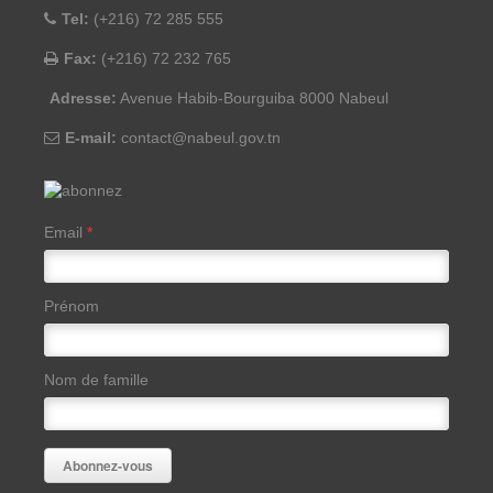
Tel:
(+216) 72 285 555
Fax:
(+216) 72 232 765
Adresse:
Avenue Habib-Bourguiba 8000 Nabeul
E-mail:
contact@nabeul.gov.tn
Email
*
Prénom
Nom de famille