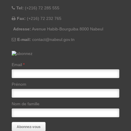
Tel:
(+216) 72 285 555
Fax:
(+216) 72 232 765
Adresse:
Avenue Habib-Bourguiba 8000 Nabeul
E-mail:
contact@nabeul.gov.tn
Email
*
Prénom
Nom de famille