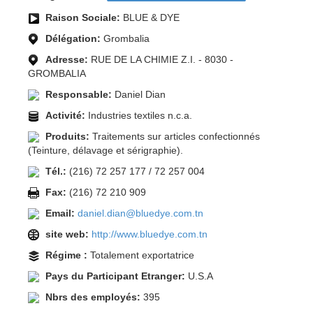
Raison Sociale:
BLUE & DYE
Délégation:
Grombalia
Adresse:
RUE DE LA CHIMIE Z.I. - 8030 -
GROMBALIA
Responsable:
Daniel Dian
Activité:
Industries textiles n.c.a.
Produits:
Traitements sur articles confectionnés
(Teinture, délavage et sérigraphie).
Tél.:
(216) 72 257 177 / 72 257 004
Fax:
(216) 72 210 909
Email:
daniel.dian@bluedye.com.tn
site web:
http://www.bluedye.com.tn
Régime :
Totalement exportatrice
Pays du Participant Etranger:
U.S.A
Nbrs des employés:
395