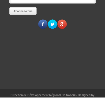
Direction de Développement Régional De Nabeul
- Designed by
AAKomunication
© [2015]