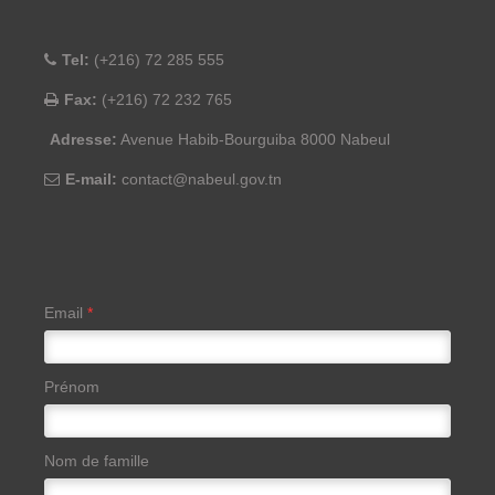
Tel:
(+216) 72 285 555
Fax:
(+216) 72 232 765
Adresse:
Avenue Habib-Bourguiba 8000 Nabeul
E-mail:
contact@nabeul.gov.tn
Email
*
Prénom
Nom de famille