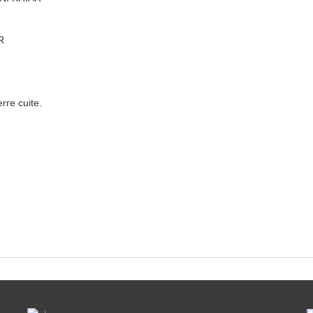
R
rre cuite.