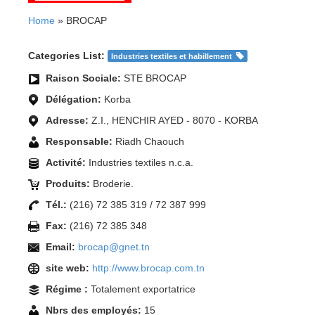
Home
» BROCAP
Categories List:
Industries textiles et habillement
Raison Sociale:
STE BROCAP
Délégation:
Korba
Adresse:
Z.I., HENCHIR AYED - 8070 - KORBA
Responsable:
Riadh Chaouch
Activité:
Industries textiles n.c.a.
Produits:
Broderie.
Tél.:
(216) 72 385 319 / 72 387 999
Fax:
(216) 72 385 348
Email:
brocap@gnet.tn
site web:
http://www.brocap.com.tn
Régime :
Totalement exportatrice
Nbrs des employés:
15