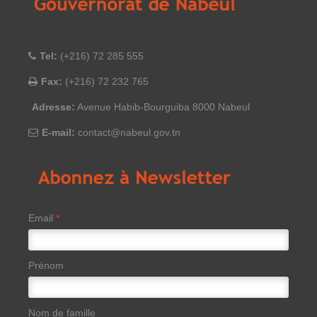
Tel:
(+216) 72 285 555
Fax:
(+216) 72 232 765
Adresse:
Avenue Habib-Bourguiba 8000 Nabeul
E-mail:
contact@nabeul.gov.tn
Email
*
Prénom
Nom de famille