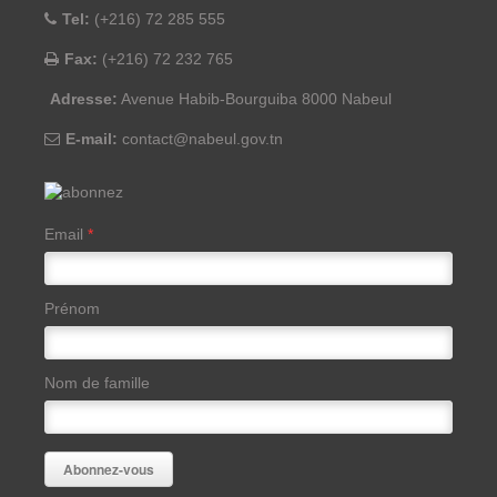
Tel:
(+216) 72 285 555
Fax:
(+216) 72 232 765
Adresse:
Avenue Habib-Bourguiba 8000 Nabeul
E-mail:
contact@nabeul.gov.tn
Email
*
Prénom
Nom de famille