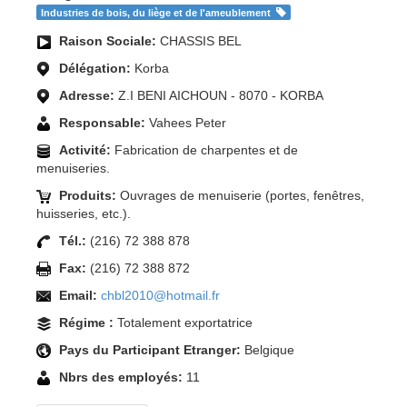
Industries de bois, du liège et de l'ameublement
Raison Sociale:
CHASSIS BEL
Délégation:
Korba
Adresse:
Z.I BENI AICHOUN - 8070 - KORBA
Responsable:
Vahees Peter
Activité:
Fabrication de charpentes et de
menuiseries.
Produits:
Ouvrages de menuiserie (portes, fenêtres,
huisseries, etc.).
Tél.:
(216) 72 388 878
Fax:
(216) 72 388 872
Email:
chbl2010@hotmail.fr
Régime :
Totalement exportatrice
Pays du Participant Etranger:
Belgique
Nbrs des employés:
11