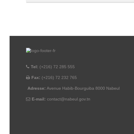
Tel:
(+216) 72 285 555
Fax:
(+216) 72 232 765
Adresse:
Avenue Habib-Bourguiba 8000 Nabeul
E-mail:
contact@nabeul.gov.tn