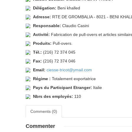
Délégation:
Beni khalled
Adresse:
RTE DE GROMBALIA - 8021 - BENI KHAL
Responsable:
Claudio Casini
Activité:
Fabrication de pull-overs et articles similair
Produits:
Pull-overs.
Tél.:
(216) 72 374 045
Fax:
(216) 72 374 046
Email:
ciesse-tricot@ymail.com
Régime :
Totalement exportatrice
Pays du Participant Etranger:
Italie
Nbrs des employés:
110
Comments (0)
Commenter