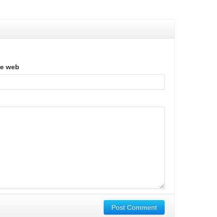
te web
Post Comment