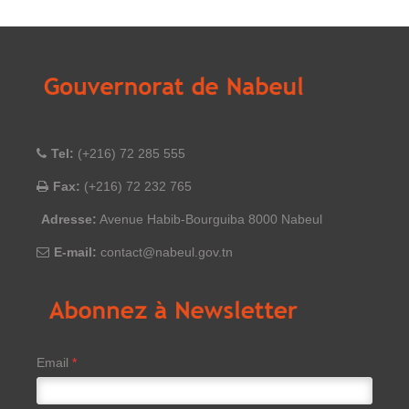
Tel:
(+216) 72 285 555
Fax:
(+216) 72 232 765
Adresse:
Avenue Habib-Bourguiba 8000 Nabeul
E-mail:
contact@nabeul.gov.tn
Email
*