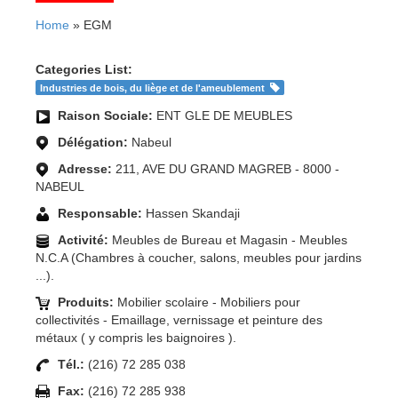
Home
» EGM
Categories List:
Industries de bois, du liège et de l'ameublement
Raison Sociale:
ENT GLE DE MEUBLES
Délégation:
Nabeul
Adresse:
211, AVE DU GRAND MAGREB - 8000 -
NABEUL
Responsable:
Hassen Skandaji
Activité:
Meubles de Bureau et Magasin - Meubles
N.C.A (Chambres à coucher, salons, meubles pour jardins
...).
Produits:
Mobilier scolaire - Mobiliers pour
collectivités - Emaillage, vernissage et peinture des
métaux ( y compris les baignoires ).
Tél.:
(216) 72 285 038
Fax:
(216) 72 285 938