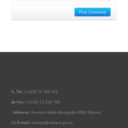
Post Comment
Tel:
(+216) 72 285 555
Fax:
(+216) 72 232 765
Adresse:
Avenue Habib-Bourguiba 8000 Nabeul
E-mail:
contact@nabeul.gov.tn