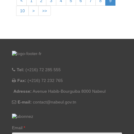
<
1
2
3
4
5
6
7
8
9
10
>
>>
Tel:
(+216) 72 285 555
Fax:
(+216) 72 232 765
Adresse:
Avenue Habib-Bourguiba 8000 Nabeul
E-mail:
contact@nabeul.gov.tn
Email
*