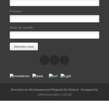
Prénom
Nom de famille
Direction de Développement Régional De Nabeul
- Designed by
AAKomunication
© [2015]