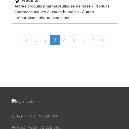
Produits:
Autres produits pharmaceutiques de base - Produits
pharmaceutiques à usage humains - Autres
préparations pharmaceutiques.
<
1
2
3
4
5
6
7
>
Tel:
(+216) 72 285 555
Fax:
(+216) 72 232 765