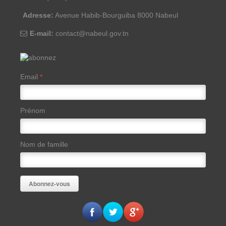
Adresse:
Avenue Habib-Bourguiba 8000 Nabeul
E-mail:
contact@nabeul.gov.tn
Email
*
Prénom
Nom de famille