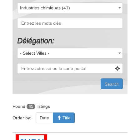
Industries chimiques (41)
Délégation:
- Select Villes -
Found
listings
41
Order by:
Date
Title