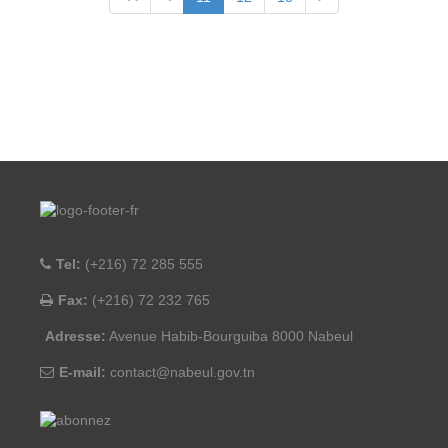
Tel:
(+216) 72 285 555
Fax:
(+216) 72 232 765
Adresse:
Avenue Habib-Bourguiba 8000 Nabeul
E-mail:
contact@nabeul.gov.tn