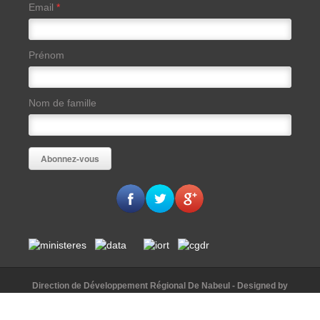
Email
*
Prénom
Nom de famille
Direction de Développement Régional De Nabeul
- Designed by
AAKomunication
© [2015]