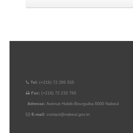
Tel:
(+216) 72 285 555
Fax:
(+216) 72 232 765
Adresse:
Avenue Habib-Bourguiba 8000 Nabeul
E-mail:
contact@nabeul.gov.tn