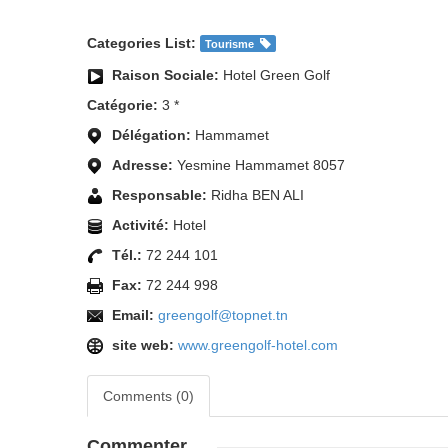
Categories List:
Tourisme
Raison Sociale:
Hotel Green Golf
Catégorie:
3 *
Délégation:
Hammamet
Adresse:
Yesmine Hammamet 8057
Responsable:
Ridha BEN ALI
Activité:
Hotel
Tél.:
72 244 101
Fax:
72 244 998
Email:
greengolf@topnet.tn
site web:
www.greengolf-hotel.com
Comments (0)
Commenter