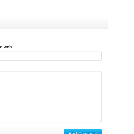
te web
Post Comment