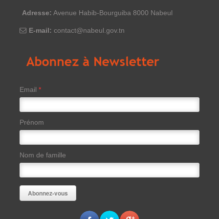
Adresse:
Avenue Habib-Bourguiba 8000 Nabeul
E-mail:
contact@nabeul.gov.tn
Email
*
Prénom
Nom de famille