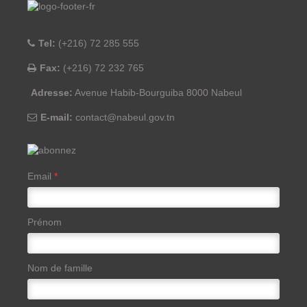
Tel:
(+216) 72 285 555
Fax:
(+216) 72 232 765
Adresse:
Avenue Habib-Bourguiba 8000 Nabeul
E-mail:
contact@nabeul.gov.tn
Email
*
Prénom
Nom de famille