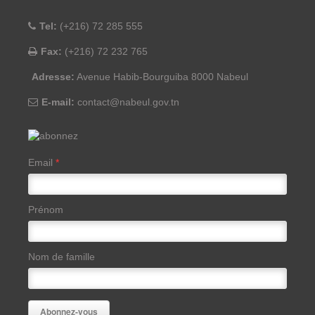
Tel:
(+216) 72 285 555
Fax:
(+216) 72 232 765
Adresse:
Avenue Habib-Bourguiba 8000 Nabeul
E-mail:
contact@nabeul.gov.tn
Email
*
Prénom
Nom de famille