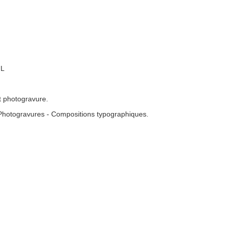
UL
t photogravure.
Photogravures - Compositions typographiques.