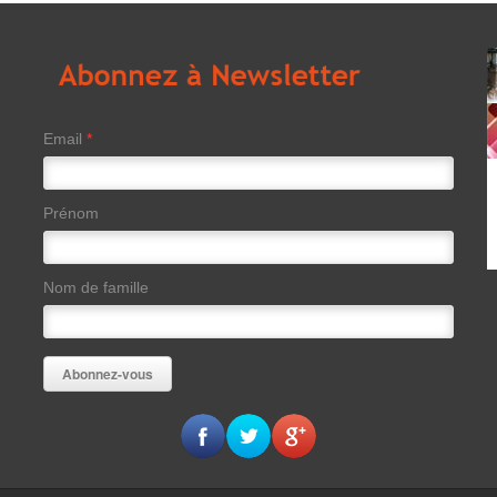
Email
*
Prénom
Nom de famille