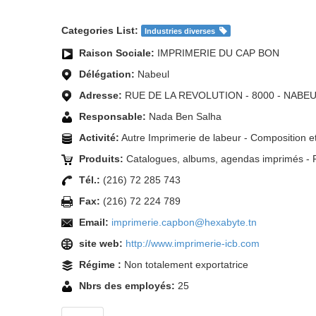
Categories List:
Industries diverses
Raison Sociale:
IMPRIMERIE DU CAP BON
Délégation:
Nabeul
Adresse:
RUE DE LA REVOLUTION - 8000 - NABE
Responsable:
Nada Ben Salha
Activité:
Autre Imprimerie de labeur - Composition e
Produits:
Catalogues, albums, agendas imprimés - 
Tél.:
(216) 72 285 743
Fax:
(216) 72 224 789
Email:
imprimerie.capbon@hexabyte.tn
site web:
http://www.imprimerie-icb.com
Régime :
Non totalement exportatrice
Nbrs des employés:
25