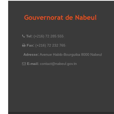
Tel:
(+216) 72 285 555
Fax:
(+216) 72 232 765
Adresse:
Avenue Habib-Bourguiba 8000 Nabeul
E-mail:
contact@nabeul.gov.tn