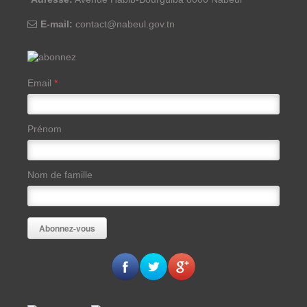
E-mail:
contact@nabeul.gov.tn
Email
*
Prénom
Nom de famille