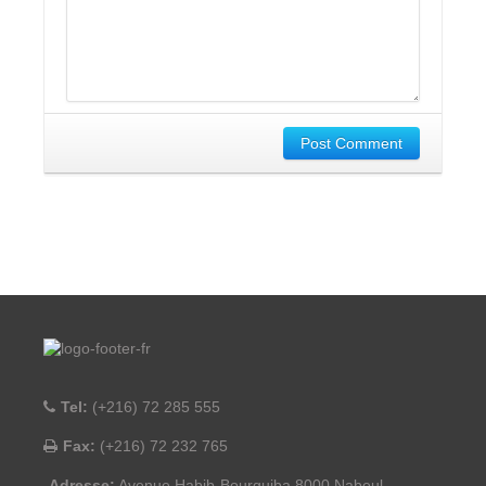
Post Comment
Tel:
(+216) 72 285 555
Fax:
(+216) 72 232 765
Adresse:
Avenue Habib-Bourguiba 8000 Nabeul