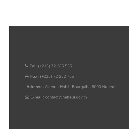
Tel:
(+216) 72 285 555
Fax:
(+216) 72 232 765
Adresse:
Avenue Habib-Bourguiba 8000 Nabeul
E-mail:
contact@nabeul.gov.tn