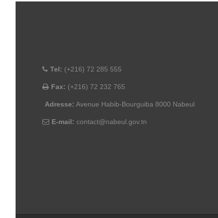
Tel:
(+216) 72 285 555
Fax:
(+216) 72 232 765
Adresse:
Avenue Habib-Bourguiba 8000 Nabeul
E-mail:
contact@nabeul.gov.tn