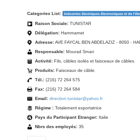
Categories List:
Industries électriques électroniques et de l'é
Raison Sociale:
TUNISTAR
Délégation:
Hammamet
Adresse:
AVE FAYCAL BEN ABDELAZIZ - 8050 - 
Responsable:
Mourad Smari
Activité:
Fils, câbles isolés et faisceaux de câbles.
Produits:
Faisceaux de câble.
Tél.:
(216) 72 264 575
Fax:
(216) 72 264 584
Email:
direction.tunistar@yahoo.fr
Régime :
Totalement exportatrice
Pays du Participant Etranger:
Italie
Nbrs des employés:
35