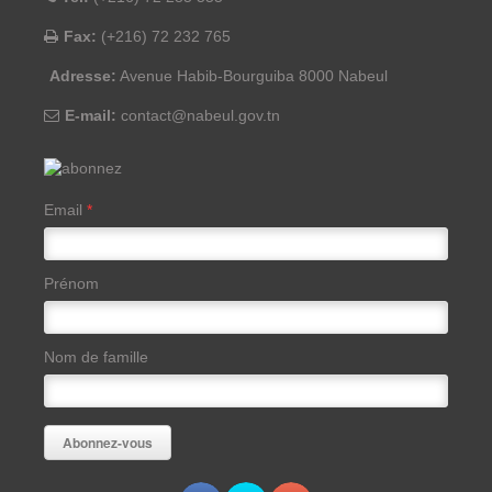
Fax:
(+216) 72 232 765
Adresse:
Avenue Habib-Bourguiba 8000 Nabeul
E-mail:
contact@nabeul.gov.tn
Email
*
Prénom
Nom de famille