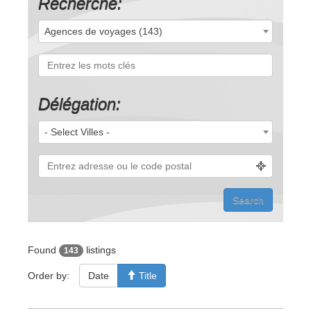
Recherche:
Agences de voyages (143)
Délégation:
- Select Villes -
Found
listings
143
Order by:
Date
Title