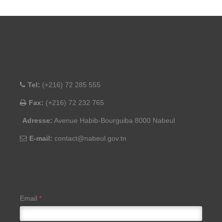
Tel:
(+216) 72 285 555
Fax:
(+216) 72 232 765
Adresse:
Avenue Habib-Bourguiba 8000 Nabeul
E-mail:
contact@nabeul.gov.tn
Email
*