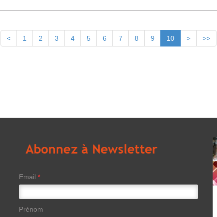
<
1
2
3
4
5
6
7
8
9
10
>
>>
Email
*
Prénom