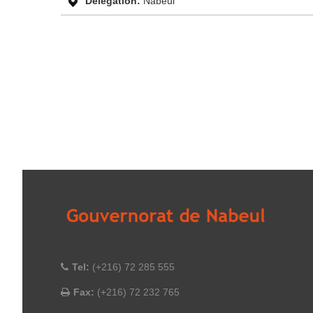
Délégation:
Nabeul
Tel:
(+216) 72 285 555
Fax:
(+216) 72 232 765