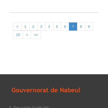
<
1
2
3
4
5
6
7
8
9
10
>
>>
Tel:
(+216) 72 285 555