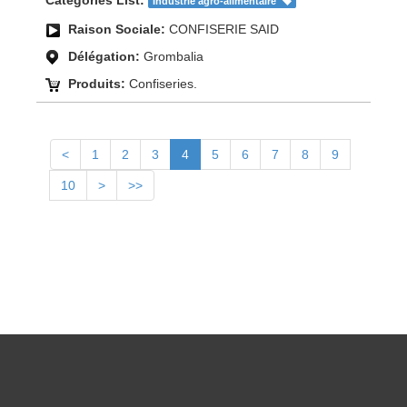
Industrie agro-alimentaire
Raison Sociale:
CONFISERIE SAID
Délégation:
Grombalia
Produits:
Confiseries.
<
1
2
3
4
5
6
7
8
9
10
>
>>