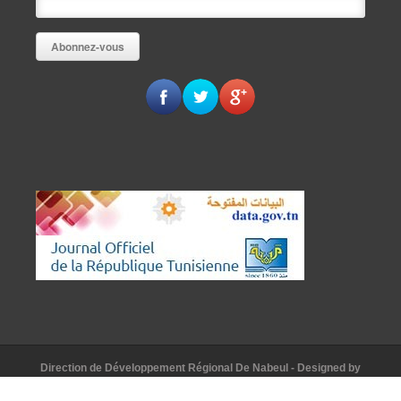
Direction de Développement Régional De Nabeul
- Designed by
AAKomunication
© [2015]