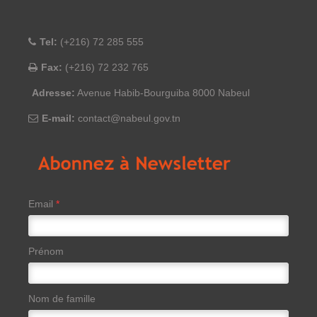
Tel:
(+216) 72 285 555
Fax:
(+216) 72 232 765
Adresse:
Avenue Habib-Bourguiba 8000 Nabeul
E-mail:
contact@nabeul.gov.tn
Email
*
Prénom
Nom de famille