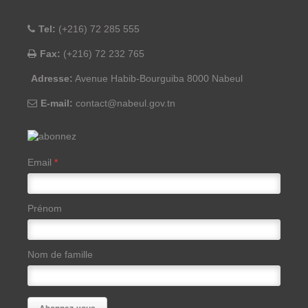
Tel:
(+216) 72 285 555
Fax:
(+216) 72 232 765
Adresse:
Avenue Habib-Bourguiba 8000 Nabeul
E-mail:
contact@nabeul.gov.tn
Email
*
Prénom
Nom de famille