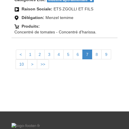
Industrie agro-alimentaire
Raison Sociale:
ETS ZGOLLI ET FILS
Délégation:
Menzel temime
Produits:
Concentré de tomates - Concentré d'harissa.
<
1
2
3
4
5
6
7
8
9
10
>
>>