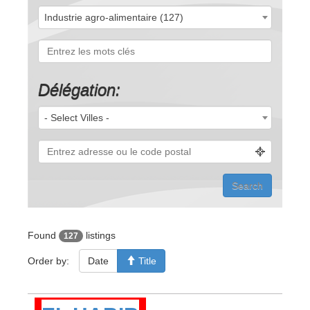
Industrie agro-alimentaire (127)
Délégation:
- Select Villes -
Found
listings
127
Order by:
Date
Title