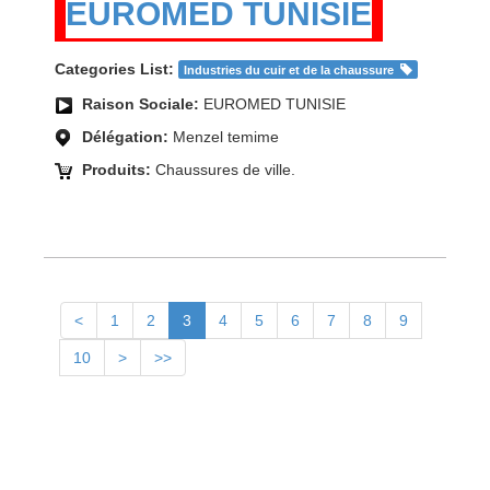
EUROMED TUNISIE
Categories List:
Industries du cuir et de la chaussure
Raison Sociale:
EUROMED TUNISIE
Délégation:
Menzel temime
Produits:
Chaussures de ville.
<
1
2
3
4
5
6
7
8
9
10
>
>>