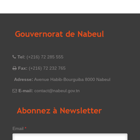
Tel:
(+216) 72 285 555
Fax:
(+216) 72 232 765
Adresse:
Avenue Habib-Bourguiba 8000 Nabeul
E-mail:
contact@nabeul.gov.tn
Email
*