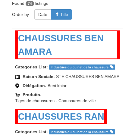
Found
listings
74
Order by:
Date
Title
CHAUSSURES BEN
AMARA
Categories List:
Industries du cuir et de la chaussure
Raison Sociale:
STE CHAUSSURES BEN AMARA
Délégation:
Beni khiar
Produits:
Tiges de chaussures - Chaussures de ville.
CHAUSSURES RAN
Categories List:
Industries du cuir et de la chaussure